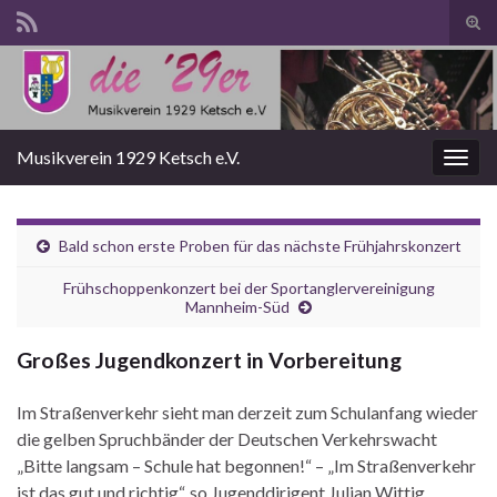
Suc
ums
Search for:
Musikverein 1929 Ketsch e.V.
Navi
umsc
Bald schon erste Proben für das nächste Frühjahrskonzert
Frühschoppenkonzert bei der Sportanglervereinigung
Mannheim-Süd
Großes Jugendkonzert in Vorbereitung
Im Straßenverkehr sieht man derzeit zum Schulanfang wieder
die gelben Spruchbänder der Deutschen Verkehrswacht
„Bitte langsam – Schule hat begonnen!“ – „Im Straßenverkehr
ist das gut und richtig“, so Jugenddirigent Julian Wittig,