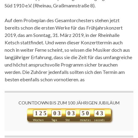
Süd 1910 e.V. (Rheinau, Graßmannstraße 8).
Auf dem Probeplan des Gesamtorchesters stehen jetzt
bereits schon die ersten Werke für das Frühjahrskonzert
2019, das am Sonntag, 31. März 2019, in der Rheinhalle
Ketsch stattfindet. Und wenn dieser Konzerttermin auch
noch in weiter Ferne scheint, so wissen die Musiker doch aus
langjähriger Erfahrung, dass sie die Zeit für das umfangreiche
und höchst anspruchsvolle Programm sicher brauchen
werden. Die Zuhörer jedenfalls sollten sich den Termin am
besten ebenfalls schon vornotieren. as
COUNTDOWN BIS ZUM 100 JÄHRIGEN JUBILÄUM
1
2
5
0
3
0
3
5
0
4
3
Wochen
Tage
Std.
minutes
seconds