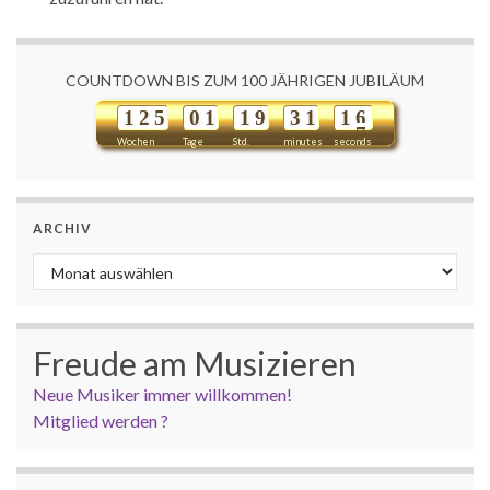
COUNTDOWN BIS ZUM 100 JÄHRIGEN JUBILÄUM
1
2
5
0
1
1
9
3
1
1
6
Wochen
Tage
Std.
minutes
seconds
ARCHIV
Archiv
Freude am Musizieren
Neue Musiker immer willkommen!
Mitglied werden ?