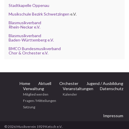
Stadtkapelle Oppenau
Musikschule Bezirk Schwetzingen
e.V.
Blasmusikverband
Rhein-Neckar e.V.
Blasmusikverband
Baden-Württemberg e.V.
BMCO Bundesmusikverband
Chor & Orchester e.V.
Home
Aktuell
Orchester
Jugend / Ausbildung
Verwaltung
Veranstaltungen
Datenschutz
Mitglied werden
Kalender
Fragen / Mitteilungen
Satzung
Impressum
© 2026 Musikverein 1929 Ketsch e.V..