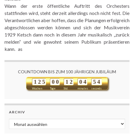
Wann der erste öffentliche Auftritt des Orchesters
stattfinden wird, steht derzeit allerdings noch nicht fest. Die
Verantwortlichen aber hoffen, dass die Planungen erfolgreich
abgeschlossen werden können und sich der Musikverein
1929 Ketsch dann noch in diesem Jahr musikalisch „zurück
melden“ und wie gewohnt seinem Publikum präsentieren
kann. as
COUNTDOWN BIS ZUM 100 JÄHRIGEN JUBILÄUM
1
2
5
0
0
1
2
0
4
5
4
Wochen
Tage
Std.
minutes
seconds
ARCHIV
Archiv