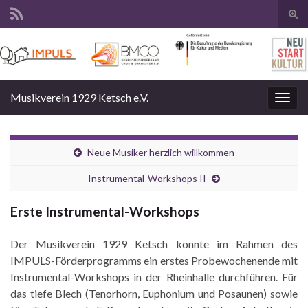
Suc
ums
Search for:
Musikverein 1929 Ketsch e.V.
Navi
umsc
Neue Musiker herzlich willkommen
Instrumental-Workshops II
Erste Instrumental-Workshops
Der Musikverein 1929 Ketsch konnte im Rahmen des
IMPULS-Förderprogramms ein erstes Probewochenende mit
Instrumental-Workshops in der Rheinhalle durchführen. Für
das tiefe Blech (Tenorhorn, Euphonium und Posaunen) sowie