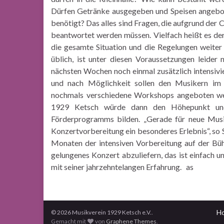
Dürfen Getränke ausgegeben und Speisen angebo
benötigt? Das alles sind Fragen, die aufgrund der
beantwortet werden müssen. Vielfach heißt es der
die gesamte Situation und die Regelungen
weiter 
üblich, ist unter diesen
Voraussetzungen leider n
nächsten Wochen
noch einmal zusätzlich intensiv
und
nach Möglichkeit sollen den Musikern i
nochmals verschiedene Workshops angeboten wer
1929 Ketsch würde dann den Höhepunkt und
Förderprogramms bilden. „Gerade für neue Musi
Konzertvorbereitung ein besonderes Erlebnis“, so 
Monaten der intensiven Vorbereitung auf der Bü
gelungenes Konzert abzuliefern, das ist einfach
un
mit seiner jahrzehntelangen
Erfahrung. as
H
© 2026 Musikverein 1929 Ketsch e.V..
Gemacht mit
von
Graphene Themes
.