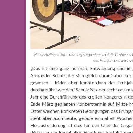
Mit zusätzlichen Satz- und Registerproben wird die Probearbe
das Frühjahrskonzert weit
„Das ist eine ganz normale Entwicklung und in 
Alexander Schulz, der sich gleich darauf aber korr
gewesen – leider aber konnte dann das Frühjah
durchgeführt werden.“ Schulz ist aber recht optimis
Jahr eine Durchführung des großen Konzerts in de
Ende März geplanten Konzerttermin auf
Mitte Ma
Unter welchen konkreten
Bedingungen das Frühjah
steht aber auch
heute, gerade einmal elf Wochen
Herausforderung ist dies für den Chef der Organ
dürfen in die Rheinhalle? Wie kann bestuhlt w