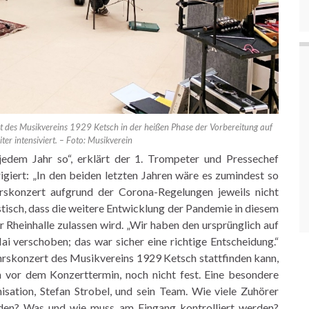
it des Musikvereins 1929 Ketsch in der heißen Phase der Vorbereitung auf
er intensiviert. – Foto: Musikverein
jedem Jahr so“, erklärt der 1. Trompeter
und Pressechef
igiert: „In den beiden letzten
Jahren wäre es zumindest so
rskonzert aufgrund der
Corona-Regelungen jeweils nicht
tisch, dass die
weitere Entwicklung der Pandemie in diesem
r
Rheinhalle zulassen wird. „Wir haben den ursprünglich auf
i verschoben; das war sicher eine richtige Entscheidung.“
rskonzert des Musikvereins 1929 Ketsch stattfinden kann,
 vor dem Konzerttermin, noch nicht fest. Eine besondere
isation, Stefan Strobel, und sein Team. Wie viele
Zuhörer
erden? Was und wie muss am Eingang
kontrolliert werden?