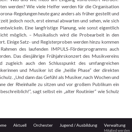
ten werden? Wie viele Helfer
werden für die Organisation
 Corona-Regelungen
heute ganz anders als früher gestellt und
zeit
jedoch noch, erst einmal abwarten und sehen, wie sich
entwickeln. Eine langfristige Planung, wie sonst eigentlich
icht möglich. – Musikalisch wird die Probearbeit in den
iert. Einige Satz- und Registerproben werden hinzu kommen
m Rahmen des laufenden IMPULS-Förderprogramms auch
den. Das diesjährige Frühjahrskonzert des
Musikvereins
 zugleich auch den Schlusspunkt des
umfangreichen
kerinnen und Musiker ist die
„heiße Phase“ der direkten
Schulz. „Und dann
das Gefühl als Musiker, nach Wochen und
hne der
Rheinhalle zu sitzen und vor großem Publikum ein
beschreiblich!“, sagt selbst ein „alter Routinier“ wie Schulz
ome
Aktuell
Orchester
Jugend / Ausbildung
Verwaltung
Mitglied werden