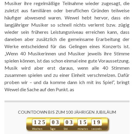
Musiker ihre regelmäßige Teilnahme wieder zugesagt, die
zuletzt aus familiären oder beruflichen Gründen teilweise
häufiger abwesend waren. Wewel hebt hervor, dass ein
langjähriger Musiker so schnell nichts verlernt bzw. zügig
wieder sein früheres Leistungsniveau erreichen kann, dass
daneben aber zusätzlich die gemeinsame Erarbeitung der
Werke entscheidend für das Gelingen eines Konzerts ist.
„Wenn 40 Musikerinnen und Musiker jeweils ihre Stimme
spielen können, ist das schon einmal eine gute Voraussetzung.
Musik wird aber erst daraus, wenn alle 40 Stimmen
zusammen spielen und zu einer Einheit verschmelzen. Dafür
proben wir – und da komme dann ich mit ins Spiel“, bringt
Wewel die Sache auf den Punkt. as
COUNTDOWN BIS ZUM 100 JÄHRIGEN JUBILÄUM
1
2
5
0
3
0
3
1
5
1
8
9
Wochen
Tage
Std.
minutes
seconds