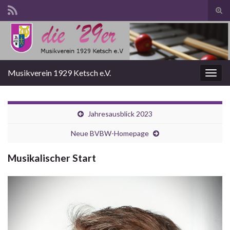
Suc
ums
Search for:
Musikverein 1929 Ketsch e.V.
Navi
umsc
Jahresausblick 2023
Neue BVBW-Homepage
Musikalischer Start