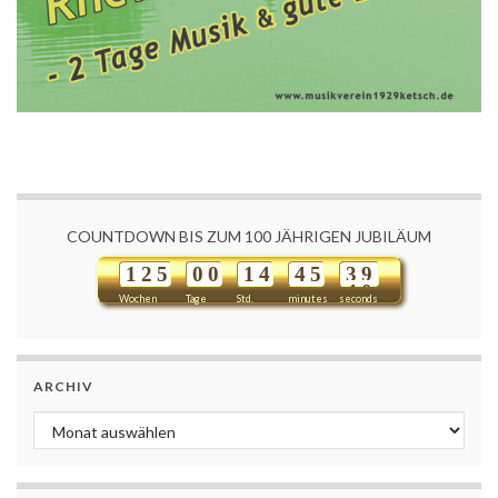
COUNTDOWN BIS ZUM 100 JÄHRIGEN JUBILÄUM
1
2
5
0
0
1
4
4
5
3
9
Wochen
Tage
Std.
minutes
seconds
ARCHIV
Archiv