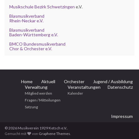
Musikschule Bezirk Schwetzingen
e.V.
Blasmusikverband
Rhein-Neckar e.V.
Blasmusikverband
Baden-Württemberg e.V.
BMCO Bundesmusikverband
Chor & Orchester e.V.
Home
Aktuell
Orchester
Jugend / Ausbildung
Verwaltung
Veranstaltungen
Datenschutz
Mitglied werden
Kalender
Fragen / Mitteilungen
Satzung
Impressum
© 2026 Musikverein 1929 Ketsch e.V..
Gemacht mit
von
Graphene Themes
.