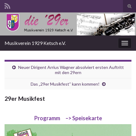
Suc
ums
Search for:
Musikverein 1929 Ketsch e.V.
Navi
umsc
Neuer Dirigent Arrius Wagner absolviert ersten Auftritt
mit den 29ern
Das „29er Musikfest“ kann kommen!
29er Musikfest
Programm
–> Speisekarte