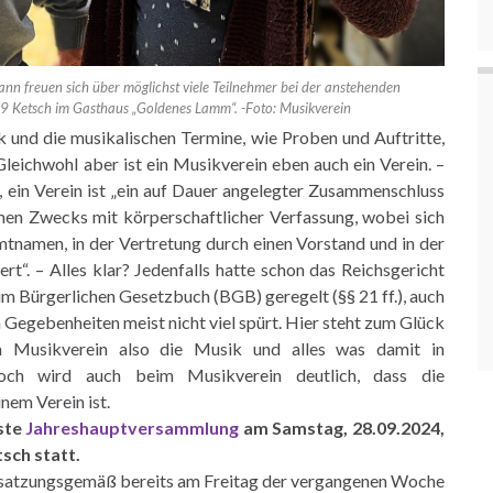
nn freuen sich über möglichst viele Teilnehmer bei der anstehenden
 Ketsch im Gasthaus „Goldenes Lamm“. -Foto: Musikverein
 und die musikalischen Termine, wie Proben und Auftritte,
Gleichwohl aber ist ein Musikverein eben auch ein Verein. –
 ein Verein ist „ein auf Dauer angelegter Zusammenschluss
en Zwecks mit körperschaftlicher Verfassung, wobei sich
mtnamen, in der Vertretung durch einen Vorstand und in der
“. – Alles klar? Jedenfalls hatte schon das Reichsgericht
im Bürgerlichen Gesetzbuch (BGB) geregelt (§§ 21 ff.), auch
 Gegebenheiten meist nicht viel spürt. Hier steht zum Glück
 Musikverein also die Musik und alles was damit in
ch wird auch beim Musikverein deutlich, dass die
em Verein ist.
ste
Jahreshauptversammlung
am Samstag, 28.09.2024,
sch statt.
 satzungsgemäß bereits am Freitag der vergangenen Woche