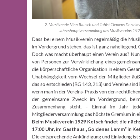
2. Vorsitzende Nina Rausch und Tubist Clemens Dortelma
Jahreshauptversammlung des Musikvereins 1929
Dass bei einem Musikverein regelmäßig die Musik
im Vordergrund stehen, das ist ganz naheliegend. 
Doch was macht überhaupt einen Verein aus? Nun,
von Personen zur Verwirklichung eines gemeinsam
die körperschaftliche Organisation in einem Gesa
Unabhängigkeit vom Wechsel der Mitglieder äußert
das so entschieden (RG 143, 213) und Vereine sind 
wenn man in der Vereins-Praxis von den rechtlichen
der gemeinsame Zweck im Vordergrund, beim
Zusammenhang steht. – Einmal im Jahr jedo
Mitgliederversammlung das höchste Gremium in ein
Beim Musikverein 1929 Ketsch findet die näch
17:00 Uhr, im Gasthaus „Goldenes Lamm“ in Ket
Die entsprechende Ankündigung und Einladung ist