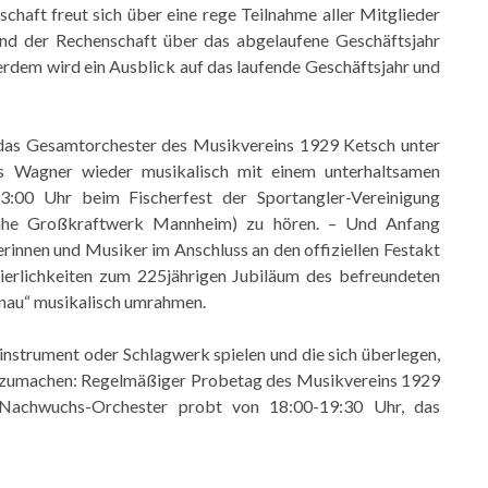
schaft freut sich über eine rege Teilnahme aller Mitglieder
und der Rechenschaft über das abgelaufene Geschäftsjahr
dem wird ein Ausblick auf das laufende Geschäftsjahr und
das Gesamtorchester des Musikvereins 1929 Ketsch unter
us Wagner wieder musikalisch mit einem unterhaltsamen
3:00 Uhr beim Fischerfest der Sportangler-Vereinigung
Nähe Großkraftwerk Mannheim) zu hören. – Und Anfang
innen und Musiker im Anschluss an den offiziellen Festakt
ierlichkeiten zum 225jährigen Jubiläum des befreundeten
enau“ musikalisch umrahmen.
lasinstrument oder Schlagwerk spielen und die sich überlegen,
itzumachen: Regelmäßiger Probetag des Musikvereins 1929
-Nachwuchs-Orchester probt von 18:00-19:30 Uhr, das