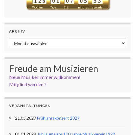
1
2
5
0
1
0
7
0
5
5
2
3
Wochen
Tage
Std.
minutes
seconds
ARCHIV
Archiv
Freude am Musizieren
Neue Musiker immer willkommen!
Mitglied werden ?
VERANSTALTUNGEN
21.03.2027
Frühjahrskonzert 2027
01.01.2029
Jubiläumsjahr 100 Jahre Musikverein1929