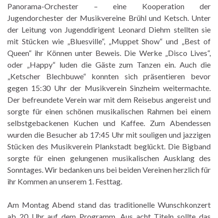
Panorama-Orchester – eine Kooperation der
Jugendorchester der Musikvereine Brühl und Ketsch. Unter
der Leitung von Jugenddirigent Leonard Diehm stellten sie
mit Stücken wie „Bluesville“, „Muppet Show“ und „Best of
Queen“ ihr Können unter Beweis. Die Werke „Disco Lives“,
oder „Happy“ luden die Gäste zum Tanzen ein. Auch die
„Ketscher Blechbuwe“ konnten sich präsentieren bevor
gegen 15:30 Uhr der Musikverein Sinzheim weitermachte.
Der befreundete Verein war mit dem Reisebus angereist und
sorgte für einen schönen musikalischen Rahmen bei einem
selbstgebackenen Kuchen und Kaffee. Zum Abendessen
wurden die Besucher ab 17:45 Uhr mit souligen und jazzigen
Stücken des Musikverein Plankstadt beglückt. Die Bigband
sorgte für einen gelungenen musikalischen Ausklang des
Sonntages. Wir bedanken uns bei beiden Vereinen herzlich für
ihr Kommen an unserem 1. Festtag.
Am Montag Abend stand das traditionelle Wunschkonzert
ab 20 Uhr auf dem Programm. Aus acht Titeln sollte das