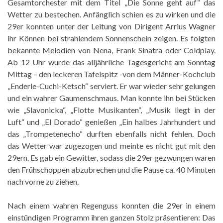
Gesamtorchester mit dem Titel „Die Sonne geht auf“ das
Wetter zu bestechen. Anfänglich schien es zu wirken und die
29er konnten unter der Leitung von Dirigent Arrius Wagner
ihr Können bei strahlendem Sonnenschein zeigen. Es folgten
bekannte Melodien von Nena, Frank Sinatra oder Coldplay.
Ab 12 Uhr wurde das alljährliche Tagesgericht am Sonntag
Mittag – den leckeren Tafelspitz -von dem Männer-Kochclub
„Enderle-Cuchi-Ketsch“ serviert. Er war wieder sehr gelungen
und ein wahrer Gaumenschmaus. Man konnte ihn bei Stücken
wie „Slavonicka“, „Flotte Musikanten“, „Musik liegt in der
Luft“ und „El Dorado“ genießen „Ein halbes Jahrhundert und
das „Trompetenecho“ durften ebenfalls nicht fehlen. Doch
das Wetter war zugezogen und meinte es nicht gut mit den
29ern. Es gab ein Gewitter, sodass die 29er gezwungen waren
den Frühschoppen abzubrechen und die Pause ca. 40 Minuten
nach vorne zu ziehen.
Nach einem wahren Regenguss konnten die 29er in einem
einstündigen Programm ihren ganzen Stolz präsentieren: Das