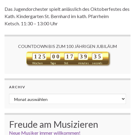
Das Jugendorchester spielt anlässlich des Oktoberfestes des
Kath. Kindergarten St. Bernhard im kath. Pfarrheim
Ketsch. 11:30 – 13:00 Uhr
COUNTDOWN BIS ZUM 100 JÄHRIGEN JUBILÄUM
1
2
5
0
0
1
7
3
9
3
5
Wochen
Tage
Std.
minutes
seconds
ARCHIV
Archiv
Freude am Musizieren
Neue Musiker immer willkommen!