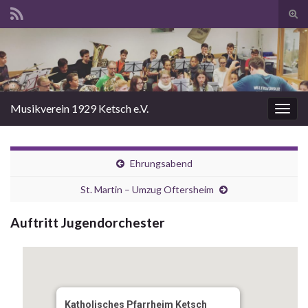
Suc
ums
Search for:
Musikverein 1929 Ketsch e.V.
Navi
umsc
Ehrungsabend
St. Martin – Umzug Oftersheim
Auftritt Jugendorchester
Katholisches Pfarrheim Ketsch