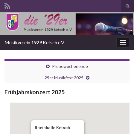
Suc
ums
Search for:
Musikverein 1929 Ketsch e.V.
Navi
umsc
Probewochenende
29er Musikfest 2025
Frühjahrskonzert 2025
Rheinhalle Ketsch