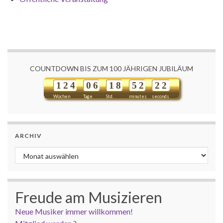
COUNTDOWN BIS ZUM 100 JÄHRIGEN JUBILÄUM
1
2
4
0
6
1
8
5
2
2
2
Wochen
Tage
Std.
minutes
seconds
ARCHIV
Archiv
Freude am Musizieren
Neue Musiker immer willkommen!