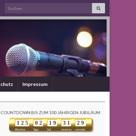
Search for:
chutz
Impressum
COUNTDOWN BIS ZUM 100 JÄHRIGEN JUBILÄUM
1
2
5
0
2
1
9
3
1
2
9
Wochen
Tage
Std.
minutes
seconds