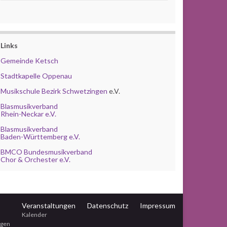
Links
Gemeinde Ketsch
Stadtkapelle Oppenau
Musikschule Bezirk Schwetzingen
e.V.
Blasmusikverband
Rhein-Neckar e.V.
Blasmusikverband
Baden-Württemberg e.V.
BMCO Bundesmusikverband
Chor & Orchester e.V.
Veranstaltungen
Datenschutz
Impressum
Kalender
ngen