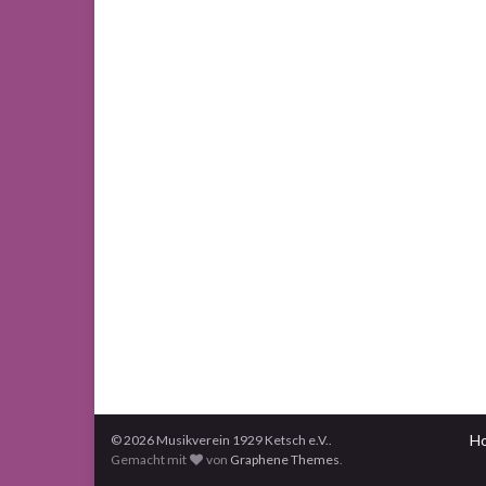
H
© 2026 Musikverein 1929 Ketsch e.V..
Gemacht mit
von
Graphene Themes
.