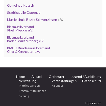
Gemeinde Ketsch
Stadtkapelle Oppenau
Musikschule Bezirk Schwetzingen
e.V.
Blasmusikverband
Rhein-Neckar e.V.
Blasmusikverband
Baden-Württemberg e.V.
BMCO Bundesmusikverband
Chor & Orchester e.V.
Home
Aktuell
Orchester
Jugend / Ausbildung
Verwaltung
Veranstaltungen
Datenschutz
Mitglied werden
Kalender
Fragen / Mitteilungen
Satzung
Impressum