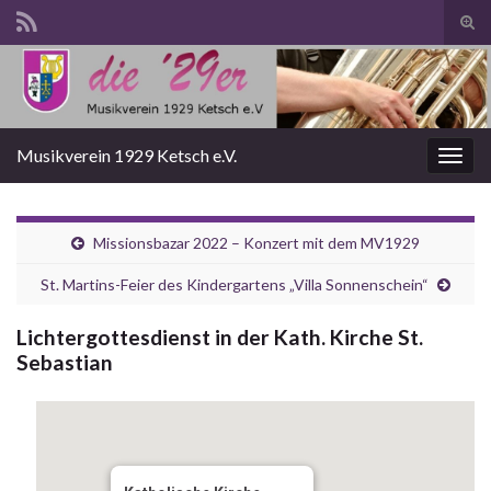
Suc
ums
Search for:
Musikverein 1929 Ketsch e.V.
Navi
umsc
Missionsbazar 2022 – Konzert mit dem MV1929
St. Martins-Feier des Kindergartens „Villa Sonnenschein“
Lichtergottesdienst in der Kath. Kirche St.
Sebastian