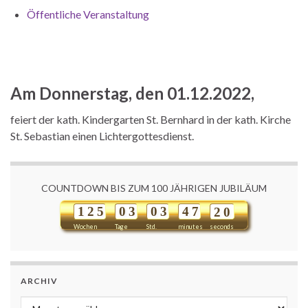
Öffentliche Veranstaltung
Am Donnerstag, den 01.12.2022,
feiert der kath. Kindergarten St. Bernhard in der kath. Kirche
St. Sebastian einen Lichtergottesdienst.
COUNTDOWN BIS ZUM 100 JÄHRIGEN JUBILÄUM
1
2
5
0
3
0
3
4
7
1
9
2
0
Wochen
Tage
Std.
minutes
seconds
ARCHIV
Archiv