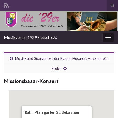
Suc
ums
Search for:
Musikverein 1929 Ketsch e.V.
Navi
umsc
Musik- und Spargelfest der Blauen Husaren, Hockenheim
Probe
Missionsbazar-Konzert
Kath. Pfarrgarten St. Sebastian