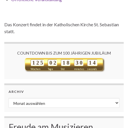
Das Konzert findet in der Katholischen Kirche St. Sebastian
statt.
COUNTDOWN BIS ZUM 100 JÄHRIGEN JUBILÄUM
1
2
5
0
2
1
8
3
0
1
4
Wochen
Tage
Std.
minutes
seconds
ARCHIV
Archiv
Freude am Musizieren