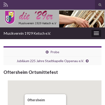
Suc
ums
Search for:
Musikverein 1929 Ketsch e.V.
Navi
umsc
Probe
Jubiläum 225 Jahre Stadtkapelle Oppenau e.V.
Oftersheim Ortsmittefest
Oftersheim