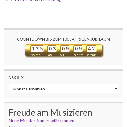
COUNTDOWN BIS ZUM 100 JÄHRIGEN JUBILÄUM
1
2
5
0
3
0
9
0
9
4
7
Wochen
Tage
Std.
minutes
seconds
ARCHIV
Archiv
Freude am Musizieren
Neue Musiker immer willkommen!