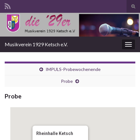
Suc
ums
Search for:
Musikverein 1929 Ketsch e.V.
Navi
umsc
IMPULS-Probewochenende
Probe
Probe
Rheinhalle Ketsch