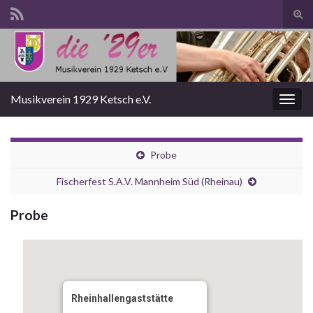
Suc
ums
Search for:
Musikverein 1929 Ketsch e.V.
Navi
umsc
Probe
Fischerfest S.A.V. Mannheim Süd (Rheinau)
Probe
Rheinhallengaststätte