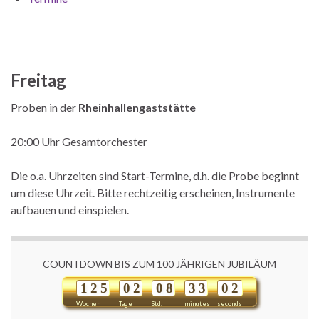
Freitag
Proben in der
Rheinhallengaststätte
20:00 Uhr Gesamtorchester
Die o.a. Uhrzeiten sind Start-Termine, d.h. die Probe beginnt
um diese Uhrzeit. Bitte rechtzeitig erscheinen, Instrumente
aufbauen und einspielen.
COUNTDOWN BIS ZUM 100 JÄHRIGEN JUBILÄUM
1
2
5
0
2
0
8
3
3
0
2
Wochen
Tage
Std.
minutes
seconds