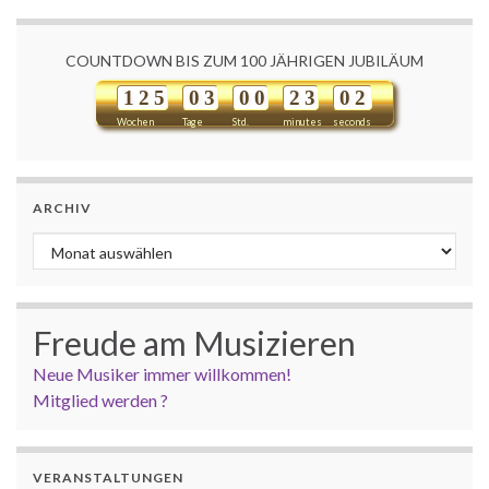
COUNTDOWN BIS ZUM 100 JÄHRIGEN JUBILÄUM
1
2
5
0
3
0
0
2
3
0
1
2
Wochen
Tage
Std.
minutes
seconds
ARCHIV
Archiv
Freude am Musizieren
Neue Musiker immer willkommen!
Mitglied werden ?
VERANSTALTUNGEN