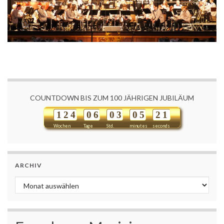
COUNTDOWN BIS ZUM 100 JÄHRIGEN JUBILÄUM
1
2
4
0
6
0
3
0
5
2
1
Wochen
Tage
Std.
minutes
seconds
ARCHIV
Archiv