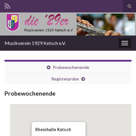
Suc
ums
Search for:
Musikverein 1929 Ketsch e.V.
Navi
umsc
Probewochenende
Registerprobe
Probewochenende
Rheinhalle Ketsch