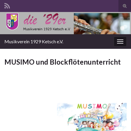
Suc
ums
Search for:
Musikverein 1929 Ketsch e.V.
Navi
umsc
MUSIMO und Blockflötenunterricht