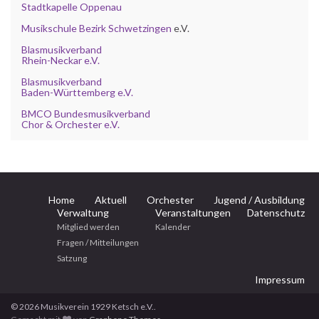
Stadtkapelle Oppenau
Musikschule Bezirk Schwetzingen
e.V.
Blasmusikverband
Rhein-Neckar e.V.
Blasmusikverband
Baden-Württemberg e.V.
BMCO Bundesmusikverband
Chor & Orchester e.V.
Home
Aktuell
Orchester
Jugend / Ausbildung
Verwaltung
Veranstaltungen
Datenschutz
Mitglied werden
Kalender
Fragen / Mitteilungen
Satzung
Impressum
© 2026 Musikverein 1929 Ketsch e.V..