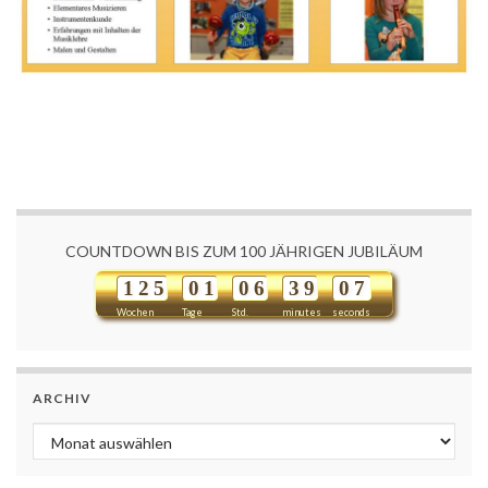
COUNTDOWN BIS ZUM 100 JÄHRIGEN JUBILÄUM
1
2
5
0
1
0
6
3
9
0
7
Wochen
Tage
Std.
minutes
seconds
ARCHIV
Archiv