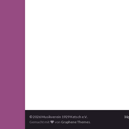
H
© 2026 Musikverein 1929 Ketsch e.V..
Gemacht mit
von
Graphene Themes
.