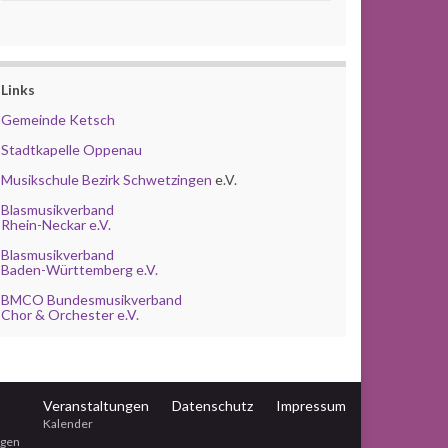
Links
Gemeinde Ketsch
Stadtkapelle Oppenau
Musikschule Bezirk Schwetzingen
e.V.
Blasmusikverband
Rhein-Neckar e.V.
Blasmusikverband
Baden-Württemberg e.V.
BMCO Bundesmusikverband
Chor & Orchester e.V.
Veranstaltungen
Datenschutz
Impressum
Kalender
ngen