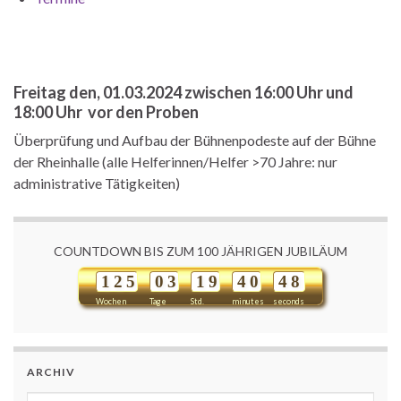
Freitag den, 01.03.2024 zwischen 16:00 Uhr und
18:00 Uhr vor den Proben
Überprüfung und Aufbau der Bühnenpodeste auf der Bühne
der Rheinhalle (alle Helferinnen/Helfer >70 Jahre: nur
administrative Tätigkeiten)
COUNTDOWN BIS ZUM 100 JÄHRIGEN JUBILÄUM
1
2
5
0
3
1
9
4
0
4
7
8
Wochen
Tage
Std.
minutes
seconds
ARCHIV