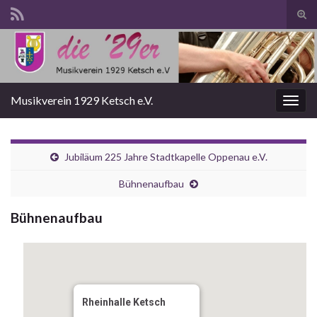
Suc
ums
Search for:
Musikverein 1929 Ketsch e.V.
Navi
umsc
Jubiläum 225 Jahre Stadtkapelle Oppenau e.V.
Bühnenaufbau
Bühnenaufbau
Rheinhalle Ketsch