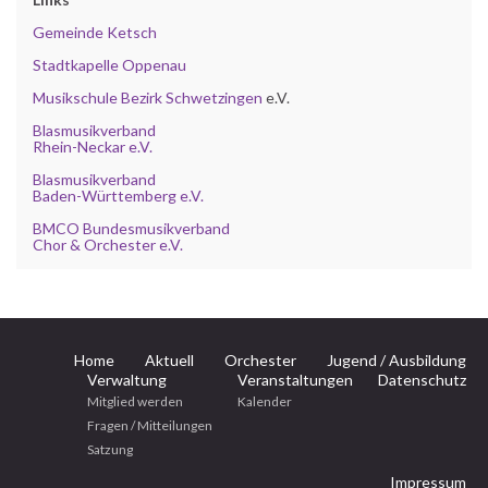
Gemeinde Ketsch
Stadtkapelle Oppenau
Musikschule Bezirk Schwetzingen
e.V.
Blasmusikverband
Rhein-Neckar e.V.
Blasmusikverband
Baden-Württemberg e.V.
BMCO Bundesmusikverband
Chor & Orchester e.V.
Home
Aktuell
Orchester
Jugend / Ausbildung
Verwaltung
Veranstaltungen
Datenschutz
Mitglied werden
Kalender
Fragen / Mitteilungen
Satzung
Impressum