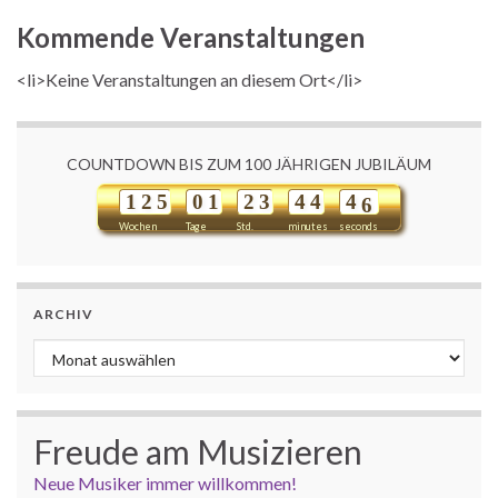
Kommende Veranstaltungen
<li>Keine Veranstaltungen an diesem Ort</li>
COUNTDOWN BIS ZUM 100 JÄHRIGEN JUBILÄUM
1
2
5
0
1
2
3
4
4
4
5
6
Wochen
Tage
Std.
minutes
seconds
ARCHIV
Archiv
Freude am Musizieren
Neue Musiker immer willkommen!