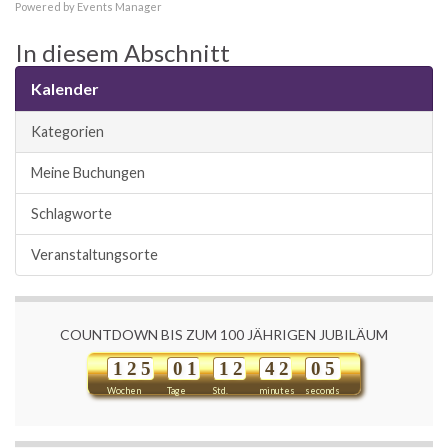
Powered by
Events Manager
In diesem Abschnitt
Kalender
Kategorien
Meine Buchungen
Schlagworte
Veranstaltungsorte
COUNTDOWN BIS ZUM 100 JÄHRIGEN JUBILÄUM
1
2
5
0
1
1
2
4
2
0
5
Wochen
Tage
Std.
minutes
seconds