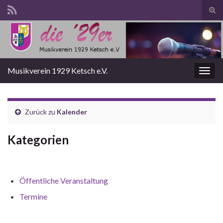
Suc
ums
Search for:
Musikverein 1929 Ketsch e.V.
Navi
umsc
Zurück zu
Kalender
Kategorien
Öffentliche Veranstaltung
Termine