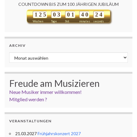
COUNTDOWN BIS ZUM 100 JÄHRIGEN JUBILÄUM
1
2
5
0
3
0
1
4
0
2
4
Wochen
Tage
Std.
minutes
seconds
ARCHIV
Archiv
Freude am Musizieren
Neue Musiker immer willkommen!
Mitglied werden ?
VERANSTALTUNGEN
21.03.2027
Frühjahrskonzert 2027