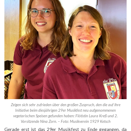
Zeigen sich sehr zufrieden über den großen Zuspruch, den die auf ihre
Initiative beim diesjährigen 29er Musikfest neu aufgenommenen
vegetarischen Speisen gefunden haben: Flötistin Laura Kreß und 2.
Vorsitzende Nina Zorn. – Foto: Musikverein 1929 Ketsch
Gerade erst ist das 29er Musikfest zu Ende gegangen, da